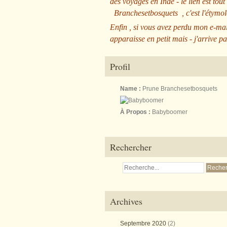
des voyages en Inde - le lien est tout
Branchesetbosquets
, c'est l'étym
Enfin , si vous avez perdu mon e-mai
apparaisse en petit mais - j'arrive pa
Profil
Name :
Prune Branchesetbosquets
À Propos :
Babyboomer
Rechercher
Archives
Septembre 2020
(2)