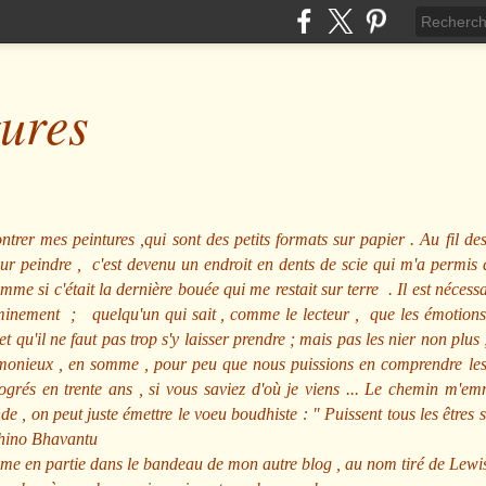
tures
ntrer mes peintures ,qui sont des petits formats sur papier . Au fil des
pour peindre , c'est devenu un endroit en dents de scie qui m'a permi
me si c'était la dernière bouée qui me restait sur terre . Il est nécessa
minement ; quelqu'un qui sait , comme le lecteur , que les émotions
et qu'il ne faut pas trop s'y laisser prendre ; mais pas les nier non pl
nieux , en somme , pour peu que nous puissions en comprendre les m
rogrés en trente ans , si vous saviez d'où je viens ... Le chemin m'e
e , on peut juste émettre le voeu boudhiste :
"
Puissent tous les êtres 
hino Bhavantu
me en partie dans le bandeau de mon autre blog , au nom tiré de Lewi