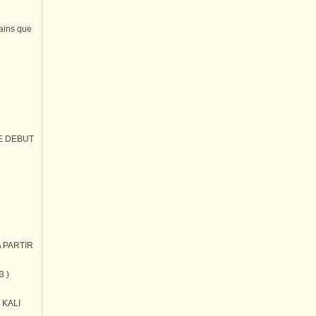
tains que
E DEBUT
 PARTIR
3 )
) KALI