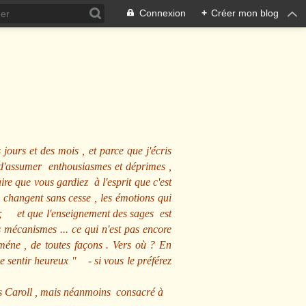
Connexion
+
Créer mon blog
 jours et des mois , et parce que j'écris
s d'assumer enthousiasmes et déprimes ,
ire que vous gardiez à l'esprit que c'est
 changent sans cesse , les émotions qui
us ; et que l'enseignement des sages est
écanismes ... ce qui n'est pas encore
mméne , de toutes façons . Vers où ? En
se sentir heureux
" - si vous le préférez
s Caroll , mais néanmoins consacré à