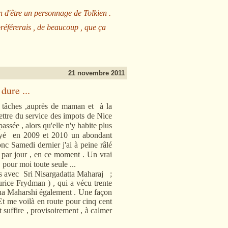
n d'être un personnage de Tolkien .
préférerais , de beaucoup , que ça
21 novembre 2011
dure ...
âches ,auprès de maman et à la
ettre du service des impots de Nice
assée , alors qu'elle n'y habite plus
voyé en 2009 et 2010 un abondant
onc Samedi dernier j'ai à peine râlé
s par jour , en ce moment . Un vrai
 pour moi toute seule ...
ns avec Sri Nisargadatta Maharaj ;
urice Frydman ) , qui a vécu trente
ana Maharshi également . Une façon
Et me voilà en route pour cinq cent
 suffire , provisoirement , à calmer