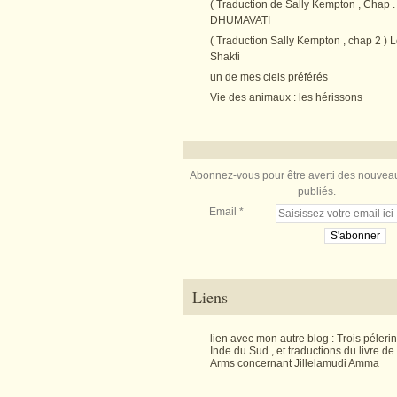
( Traduction de Sally Kempton , Chap . 
DHUMAVATI
( Traduction Sally Kempton , chap 2 ) L
Shakti
un de mes ciels préférés
Vie des animaux : les hérissons
Abonnez-vous pour être averti des nouveau
publiés.
Email
Liens
lien avec mon autre blog : Trois péler
Inde du Sud , et traductions du livre d
Arms concernant Jillelamudi Amma