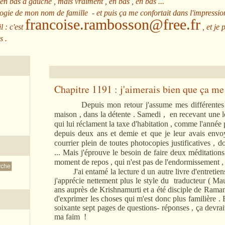
 en bas à gauche , mais vraiment , en bas , en bas ...
ologie de mon nom de famille - et puis ça me confortait dans l'impressio
francoise.rambosson@free.fr
l : c'est
, et je 
s .
Chapitre 1191 : j'aimerais bien que ça me 
Depuis mon retour j'assume mes différentes t
maison , dans la détente . Samedi , en recevant une l
qui lui réclament la taxe d'habitation , comme l'année p
depuis deux ans et demie et que je leur avais en
courrier plein de toutes photocopies justificatives , d
... Mais j'éprouve le besoin de faire deux méditation
moment de repos , qui n'est pas de l'endormissement ,
J'ai entamé la lecture d un autre livre d'entretie
j'apprécie nettement plus le style du traducteur ( Ma
ans auprès de Krishnamurti et a été disciple de Ram
d'exprimer les choses qui m'est donc plus familière . 
soixante sept pages de questions- réponses , ça devrait
ma faim !