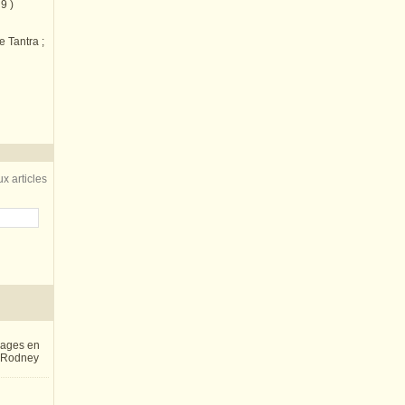
9 )
e Tantra ;
x articles
inages en
e Rodney