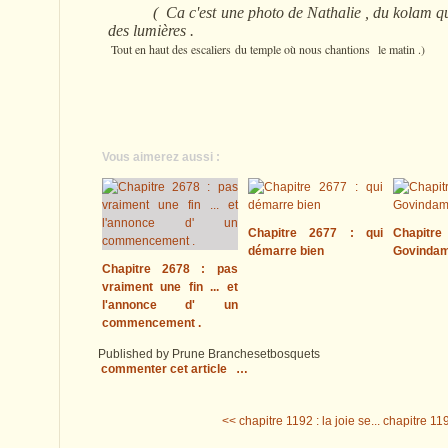
( Ca c'est une photo de Nathalie , du kolam qu'ell
des lumières .
Tout en haut des escaliers du temple où nous chantions le matin .)
Vous aimerez aussi :
Chapitre 2677 : qui
Chapitre
démarre bien
Govinda
Chapitre 2678 : pas
vraiment une fin ... et
l'annonce d' un
commencement .
Published by Prune Branchesetbosquets
commenter cet article
…
<< chapitre 1192 : la joie se...
chapitre 11