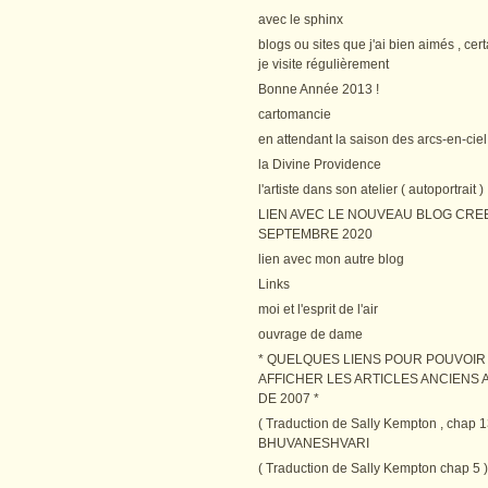
avec le sphinx
blogs ou sites que j'ai bien aimés , cer
je visite régulièrement
Bonne Année 2013 !
cartomancie
en attendant la saison des arcs-en-ciel
la Divine Providence
l'artiste dans son atelier ( autoportrait )
LIEN AVEC LE NOUVEAU BLOG CRE
SEPTEMBRE 2020
lien avec mon autre blog
Links
moi et l'esprit de l'air
ouvrage de dame
* QUELQUES LIENS POUR POUVOIR
AFFICHER LES ARTICLES ANCIENS A
DE 2007 *
( Traduction de Sally Kempton , chap 1
BHUVANESHVARI
( Traduction de Sally Kempton chap 5 