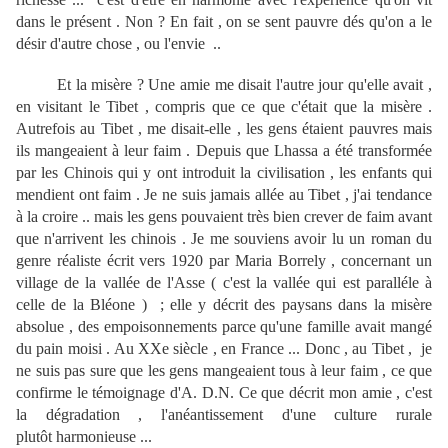
dans le présent . Non ? En fait , on se sent pauvre dés qu'on a le
désir d'autre chose , ou l'envie ..
Et la misère ? Une amie me disait l'autre jour qu'elle avait ,
en visitant le Tibet , compris que ce que c'était que la misère .
Autrefois au Tibet , me disait-elle , les gens étaient pauvres mais
ils mangeaient à leur faim . Depuis que Lhassa a été transformée
par les Chinois qui y ont introduit la civilisation , les enfants qui
mendient ont faim . Je ne suis jamais allée au
Tibet , j'ai tendance
à la croire .. mais les gens pouvaient très bien crever de faim avant
que n'arrivent les chinois . Je me souviens avoir lu un roman du
genre réaliste écrit vers 1920 par Maria Borrely , concernant un
village de la vallée de l'Asse ( c'est la vallée qui est paralléle à
celle de la Bléone ) ; elle y décrit des paysans dans la misère
absolue , des empoisonnements parce qu'une famille avait mangé
du pain moisi . Au XXe siècle , en France ... Donc , au Tibet , je
ne suis pas sure que les gens mangeaient tous à leur faim
, ce que
confirme le témoignage d'A. D.N. Ce que décrit mon amie , c'est
la dégradation , l'anéantissement d'une culture rurale
plutôt harmonieuse ...