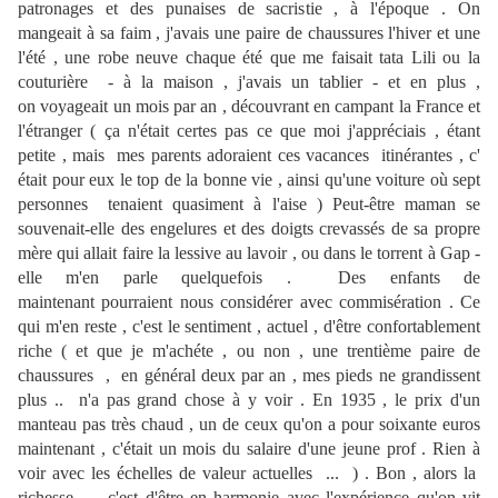
patronages et des punaises de sacristie , à l'époque . On
mangeait à sa faim , j'avais une paire de chaussures l'hiver et une
l'été , une robe neuve chaque été que me faisait tata Lili ou la
couturière - à la maison , j'avais un tablier - et en plus ,
on voyageait un mois par an , découvrant en campant la France et
l'étranger ( ça n'était certes pas ce que moi j'appréciais , étant
petite , mais mes parents adoraient ces vacances itinérantes , c'
était pour eux le top de la bonne vie , ainsi qu'une voiture où sept
personnes tenaient quasiment à l'aise ) Peut-être maman se
souvenait-elle des engelures et des doigts crevassés de sa propre
mère qui allait faire la lessive au lavoir , ou dans le torrent à Gap -
elle m'en parle quelquefois . Des enfants de
maintenant pourraient nous considérer avec commisération . Ce
qui m'en reste , c'est le sentiment , actuel , d'être confortablement
riche ( et que je m'achéte , ou non , une trentième paire de
chaussures , en général deux par an , mes pieds ne grandissent
plus .. n'a pas grand chose à y voir . En 1935 , le prix d'un
manteau pas très chaud , un de ceux qu'on a pour soixante euros
maintenant , c'était un mois du salaire d'une jeune prof . Rien à
voir avec les échelles de valeur actuelles ... ) . Bon , alors la
richesse ... c'est d'être en harmonie avec l'expérience qu'on vit