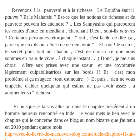
Revenons à la pauvreté et à la richesse . Le Boudha était-il
pauvre
? Et le Maharshi ? Est-ce que les notions de richesse et de
pauvreté peuvent les atteindre ? .. Les Sannyasins qui parcourent
les routes d'Inde en mendiant , cherchant Dieu , sont-ils
pauvres
? Certaines personnes rétorquent : " oui , c'est facile de dire ça ,
parce que eux ils ont
choisi
de ne rien avoir " . Eh oui ! le secret ,
le secret pour tout un chacun , c'est de choisir ce que nous
sommes en train de vivre , à chaque instant ... ( Donc , je me suis
choisi d'être aux prises avec une soeur et une covoiturée
légèrement culpabilisatrices sur les bords !! Et c'est mon
problème si ça m'agace : tout est neutre ) Et puis , rien ne vous
empêche d'aider quelqu'un qui estime ne pas avoir assez , à
augmenter sa " richesse " ..
Et puisque je faisais allusion
dans le chapitre précédent à un
homme heureux rencontré en Inde - je vous mets le lien avec le
chapitre qui le concerne dans ce blog au nom bizarre que j'ai tenu
en 2010 pendant quatre mois
http://avec-le-lievre-de-mars.over-blog.com/article-chapitre-41-un-