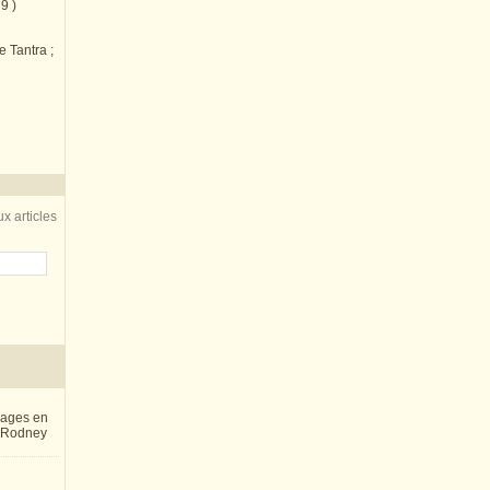
9 )
e Tantra ;
x articles
inages en
e Rodney