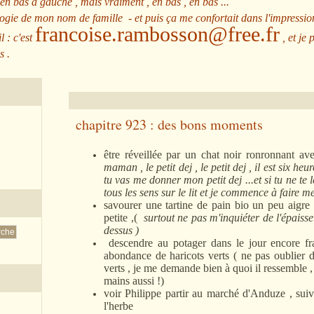
 en bas à gauche , mais vraiment , en bas , en bas ...
ologie de mon nom de famille - et puis ça me confortait dans l'impressio
francoise.rambosson@free.fr
l : c'est
, et je 
s .
chapitre 923 : des bons moments
être réveillée par un chat noir ronronnant a
maman , le petit dej , le petit dej , il est six heu
tu vas me donner mon petit dej ...et si tu ne te 
tous les sens sur le lit et je commence à faire m
savourer une tartine de pain bio un peu aigre 
petite ,(
surtout ne pas m'inquiéter de l'épaiss
dessus )
descendre au potager dans le jour encore fra
abondance de haricots verts ( ne pas oublier d
verts , je me demande bien à quoi il ressemble , le
mains aussi !)
voir Philippe partir au marché d'Anduze , su
l'herbe