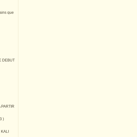
tains que
E DEBUT
 PARTIR
3 )
) KALI