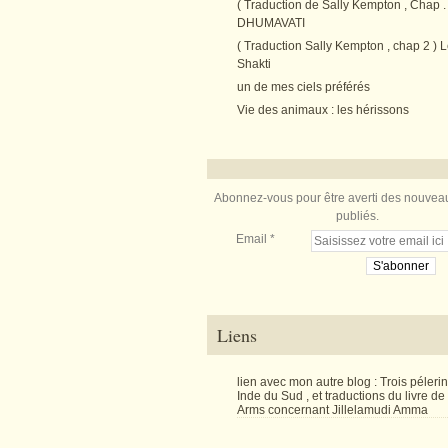
( Traduction de Sally Kempton , Chap . 
DHUMAVATI
( Traduction Sally Kempton , chap 2 ) L
Shakti
un de mes ciels préférés
Vie des animaux : les hérissons
Abonnez-vous pour être averti des nouveau
publiés.
Email
Liens
lien avec mon autre blog : Trois péler
Inde du Sud , et traductions du livre d
Arms concernant Jillelamudi Amma