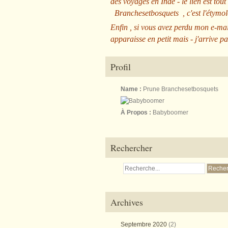
des voyages en Inde - le lien est tout
Branchesetbosquets
, c'est l'étym
Enfin , si vous avez perdu mon e-mai
apparaisse en petit mais - j'arrive pa
Profil
Name :
Prune Branchesetbosquets
À Propos :
Babyboomer
Rechercher
Archives
Septembre 2020
(2)