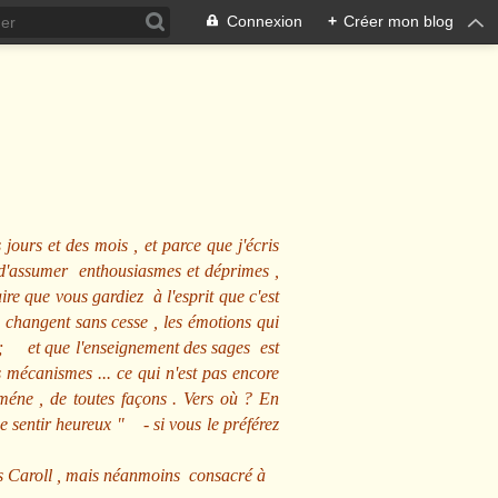
Connexion
+
Créer mon blog
 jours et des mois , et parce que j'écris
s d'assumer enthousiasmes et déprimes ,
ire que vous gardiez à l'esprit que c'est
 changent sans cesse , les émotions qui
us ; et que l'enseignement des sages est
écanismes ... ce qui n'est pas encore
mméne , de toutes façons . Vers où ? En
se sentir heureux
" - si vous le préférez
s Caroll , mais néanmoins consacré à