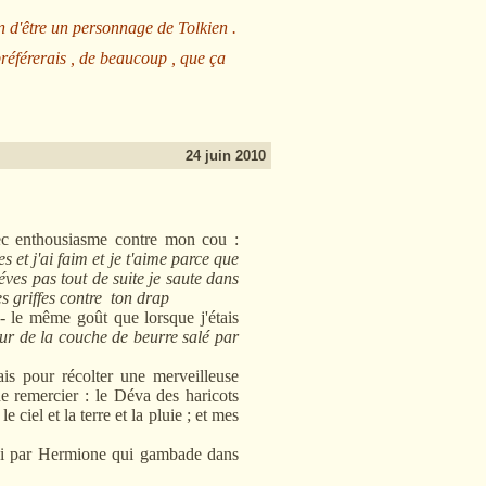
n d'être un personnage de Tolkien .
préférerais , de beaucoup , que ça
24 juin 2010
vec enthousiasme contre mon cou :
res et j'ai faim et je t'aime parce que
léves pas tout de suite je saute dans
es griffes contre ton drap
- le même goût que lorsque j'étais
eur de la couche de beurre salé par
is pour récolter une merveilleuse
e remercier : le Déva des haricots
 ciel et la terre et la pluie ; et mes
ivi par Hermione qui gambade dans