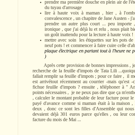
prendre ma première douche en plein air de l'ét
du tuyau d'arrosage
lire à haute voix à maman , hier , à l'omb
convalescence , un chapitre de Jane Austen - j'a
prendre un autre plus court ... peu importe 
ironique , que j'ai déjà lu et relu , nous plait
un goût inattendu pour la lecture à haute voix !
mettre avec soin les étiquettes sur les pots de c
neuf pots ! et commencer à faire cuire celle d'ab
plaque électrique en partant tout à l'heure ne p
)
Après cette provision de bonnes impressions , je 
recherche de la feuille d'impots de Tata Lili ...quoiqu
fallait remplir sa feuille d'impots ; pour ce faire , i
est arrivétout récemment au courrier -mais qu'est -c
fichue feuille d'impots ? ensuite , téléphoner à "
points nécessaires , je ne peux pas dire que ça m'enth
, calculer le montant probable de leur facture pour le
payé d'avance comme si maman était à la maison , l
deux , donc ce sont les filles d'Ansemble qui nous d
devaient déjà 301 euros parce qu'elles , ou leur com
facture du mois de Mai ...