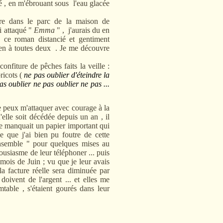
é , en m'ébrouant sous l'eau glacée
re dans le parc de la maison de
i attaqué "
Emma
" , j'aurais du en
, ce roman distancié et gentiment
 bien à toutes deux . Je me découvre
onfiture de pêches faits la veille :
ricots (
ne pas oublier d'éteindre la
as oublier ne pas oublier ne pas ...
peux m'attaquer avec courage à la
'elle soit décédée depuis un an , il
l me manquait un papier important qui
e que j'ai bien pu foutre de cette
 Ansemble " pour quelques mises au
ousiasme de leur téléphoner ... puis
 mois de Juin ; vu que je leur avais
a facture réelle sera diminuée par
oivent de l'argent ... et elles me
table , s'étaient gourés dans leur