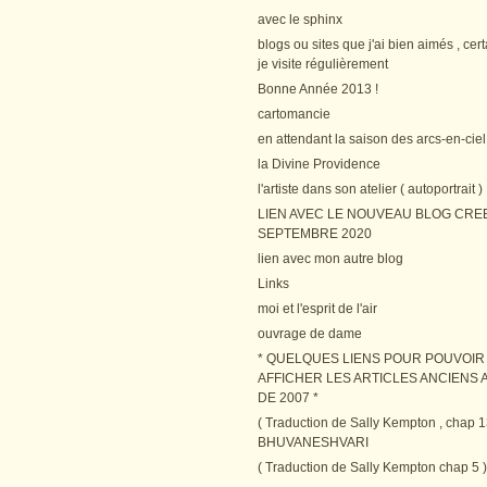
avec le sphinx
blogs ou sites que j'ai bien aimés , cer
je visite régulièrement
Bonne Année 2013 !
cartomancie
en attendant la saison des arcs-en-ciel
la Divine Providence
l'artiste dans son atelier ( autoportrait )
LIEN AVEC LE NOUVEAU BLOG CRE
SEPTEMBRE 2020
lien avec mon autre blog
Links
moi et l'esprit de l'air
ouvrage de dame
* QUELQUES LIENS POUR POUVOIR
AFFICHER LES ARTICLES ANCIENS A
DE 2007 *
( Traduction de Sally Kempton , chap 1
BHUVANESHVARI
( Traduction de Sally Kempton chap 5 