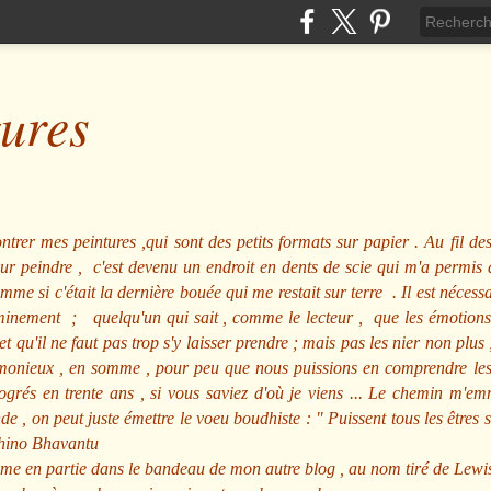
tures
ntrer mes peintures ,qui sont des petits formats sur papier . Au fil des
pour peindre , c'est devenu un endroit en dents de scie qui m'a permi
me si c'était la dernière bouée qui me restait sur terre . Il est nécessa
minement ; quelqu'un qui sait , comme le lecteur , que les émotions
et qu'il ne faut pas trop s'y laisser prendre ; mais pas les nier non pl
nieux , en somme , pour peu que nous puissions en comprendre les m
rogrés en trente ans , si vous saviez d'où je viens ... Le chemin m'e
e , on peut juste émettre le voeu boudhiste :
"
Puissent tous les êtres 
hino Bhavantu
me en partie dans le bandeau de mon autre blog , au nom tiré de Lewi