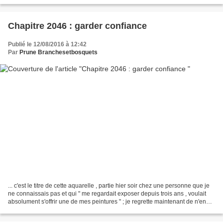
revenu alors en mémoire...
Chapitre 2046 : garder confiance
Publié le 12/08/2016 à 12:42
Par
Prune Branchesetbosquets
... c'est le titre de cette aquarelle , partie hier soir chez une personne que je
ne connaissais pas et qui " me regardait exposer depuis trois ans , voulait
absolument s'offrir une de mes peintures " ; je regrette maintenant de n'en
avoir pas de meilleure...