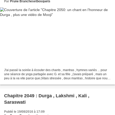
Par
Prune Branchesetbosquets
J'ai passé la soirée à écouter des chants , mantras , hymnes variés ... pour
une séance de yoga partagée avec G. et sa fille , j'avais préparé , mais un
peu à la va vite parce que j'étais stressée , deux mantras , histoire que nous
puissions nous ressourcer...
Chapitre 2049 : Durga , Lakshmi , Kali ,
Saraswati
Publié le 19/08/2016 à 17:09