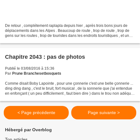
De retour , complétement raplapla depuis hier , après trois bons jours de
déplacements dans les Alpes . Beaucoup de route , trop de route , trop de
gens sur les routes , trop de touristes dans les endroits touristiques , et un
coup de fatigue... J'avais...
Chapitre 2043 : pas de photos
Publié le 03/08/2016 à 15:36
Par
Prune Branchesetbosquets
Comme disait Boby Lapointe , pour une çonnerie c'est une belle çonnerie ...
ding ding dang , c'est le bruit, fort musical , de la sonnerie que j'ai entendue
en enfonçant ( un peu difficilement , faut bien dire ) dans le trou non adéquat
de l'appareil...
< Page précédente
Page suivante >
Hébergé par Overblog
Top articles