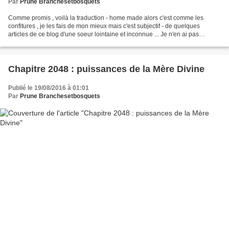
Par
Prune Branchesetbosquets
Comme promis , voilà la traduction - home made alors c'est comme les
confitures , je les fais de mon mieux mais c'est subjectif - de quelques
articles de ce blog d'une soeur lointaine et inconnue ... Je n'en ai pas
terminé , puisque elle propose aussi...
Chapitre 2048 : puissances de la Mère Divine
Publié le 19/08/2016 à 01:01
Par
Prune Branchesetbosquets