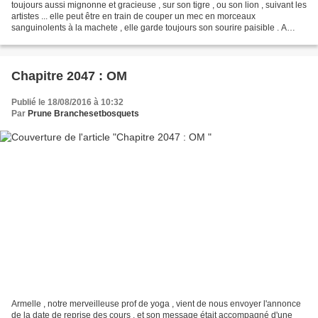
toujours aussi mignonne et gracieuse , sur son tigre , ou son lion , suivant les
artistes ... elle peut être en train de couper un mec en morceaux
sanguinolents à la machete , elle garde toujours son sourire paisible . A
cause des copines à qui il n'arrive...
Chapitre 2047 : OM
Publié le 18/08/2016 à 10:32
Par
Prune Branchesetbosquets
Armelle , notre merveilleuse prof de yoga , vient de nous envoyer l'annonce
de la date de reprise des cours , et son message était accompagné d'une